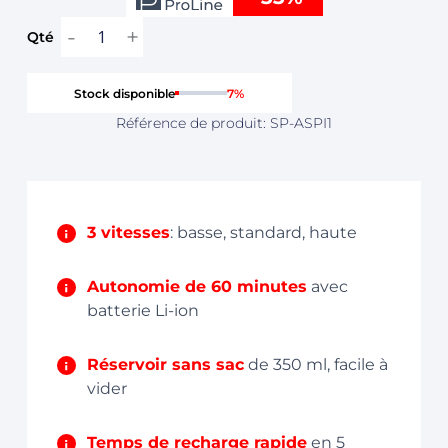
fil
Était :
Est :
2en1
CHF 299,00.
CHF 199,00.
(5
accessoires)
Stock disponible
7%
Référence de produit: SP-ASPI1
3 vitesses
: basse, standard, haute
Autonomie de 60 minutes
avec
batterie Li-ion
Réservoir sans sac
de 350 ml, facile à
vider
Temps de recharge rapide
en 5