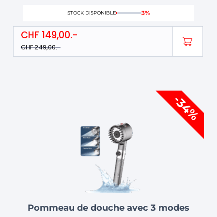
3%
STOCK DISPONIBLE
CHF
149,00
CHF
249,00
Le
Le
-34%
prix
prix
initial
actuel
était :
est :
CHF 59,00.
CHF 39,00.
Pommeau de douche avec 3 modes