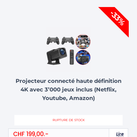
Le
Le
-33%
prix
prix
initial
actuel
était :
est :
CHF 299,00.
CHF 199,00.
Projecteur connecté haute définition
4K avec 3’000 jeux inclus (Netflix,
Youtube, Amazon)
RUPTURE DE STOCK
CHF
199,00
Lire