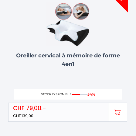
était :
est :
CHF 139,00.
CHF 79,00.
Oreiller cervical à mémoire de forme
4en1
54%
STOCK DISPONIBLE
CHF
79,00
CHF
139,00