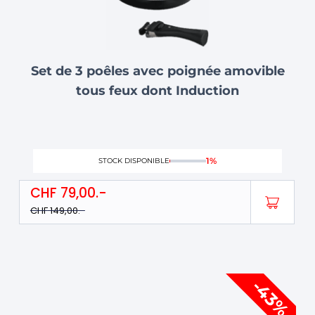
Set de 3 poêles avec poignée amovible
tous feux dont Induction
1%
STOCK DISPONIBLE
CHF
79,00
CHF
149,00
Le
Le
-43%
prix
prix
initial
actuel