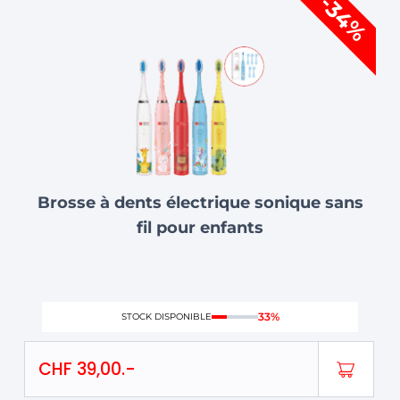
-34%
produit
a
plusieurs
variations.
Les
options
peuvent
être
choisies
Brosse à dents électrique sonique sans
sur
fil pour enfants
la
page
du
produit
33%
STOCK DISPONIBLE
CHF
39,00