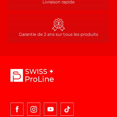
Livraison rapide
Garantie de 2 ans sur tous les produits
T
i
k
t
o