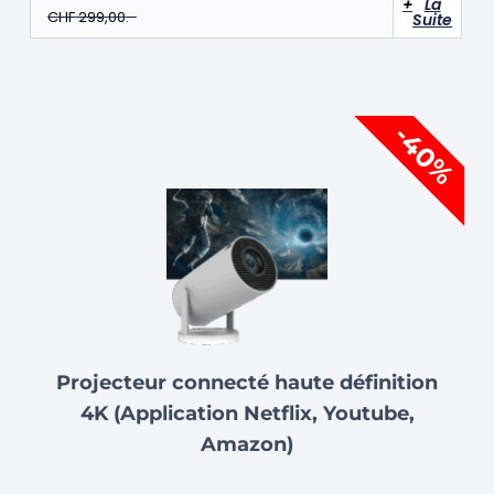
La
CHF
299,00
Suite
Le
Le
-40%
prix
prix
initial
actuel
était :
est :
CHF 249,00.
CHF 149,00.
Projecteur connecté haute définition
4K (Application Netflix, Youtube,
Amazon)