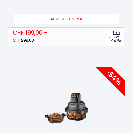
RUPTURE DE STOCK
CHF
199,00
Lire
La
CHF
299,00
Suite
Le
Le
-54%
prix
prix
initial
actuel
était :
est :
CHF 279,00.
CHF 129,00.