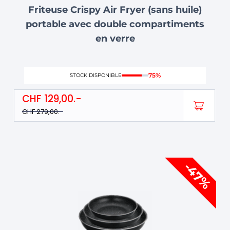
Friteuse Crispy Air Fryer (sans huile)
portable avec double compartiments
en verre
75%
STOCK DISPONIBLE
CHF
129,00
CHF
279,00
Le
Le
-47%
prix
prix
initial
actuel
était :
est :
CHF 149,00.
CHF 79,00.