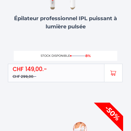
Épilateur professionnel IPL puissant à
lumière pulsée
8%
STOCK DISPONIBLE
CHF
149,00
CHF
299,00
Le
Le
-50%
prix
prix
initial
actuel
était :
est :
CHF 199,00.
CHF 99,00.