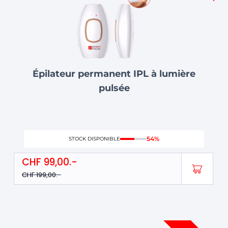
Épilateur permanent IPL à lumière
pulsée
54%
STOCK DISPONIBLE
CHF
99,00
CHF
199,00
Ce