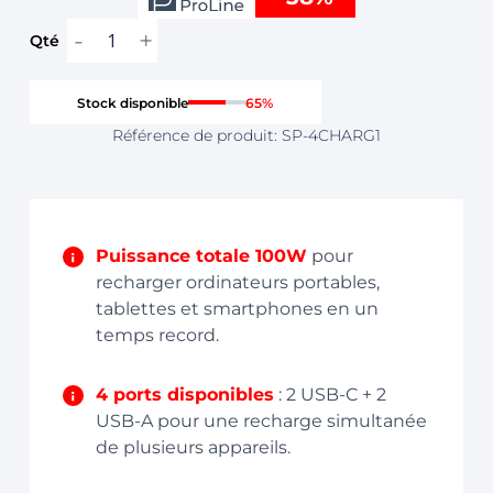
avec
Était :
Est :
cable
CHF 79,00.
CHF 49,00.
USB-
C
inclus
Stock disponible
65%
Référence de produit: SP-4CHARG1
Puissance totale 100W
pour
recharger ordinateurs portables,
tablettes et smartphones en un
temps record.
4 ports disponibles
: 2 USB-C + 2
USB-A pour une recharge simultanée
de plusieurs appareils.