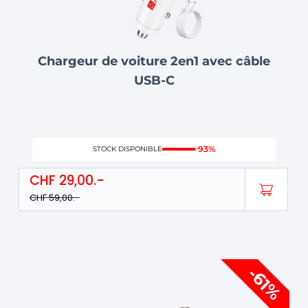
Chargeur de voiture 2en1 avec câble
USB-C
93%
STOCK DISPONIBLE
CHF
29,00
CHF
59,00
Le
Le
-61%
prix
prix
initial
actuel