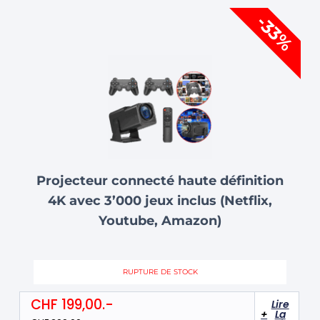
Le
Le
-33%
prix
prix
initial
actuel
était :
est :
CHF 299,00.
CHF 199,00.
Projecteur connecté haute définition
4K avec 3’000 jeux inclus (Netflix,
Youtube, Amazon)
RUPTURE DE STOCK
CHF
199,00
Lire
La