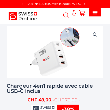
Aller
-20% de RABAIS avec le code SWISS26
au
contenu
Chargeur 4en1 rapide avec cable
quantité
USB-C inclus
de
Chargeur
Le
Le
CHF
49,00
CHF
79,00
4en1
Prix
Prix
rapide
-38%
Initial
Actuel