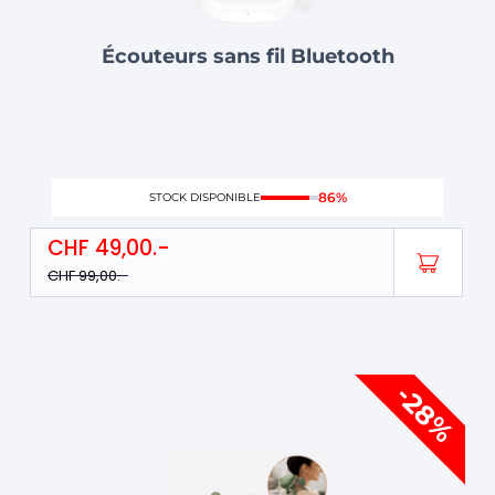
Écouteurs sans fil Bluetooth
86%
STOCK DISPONIBLE
CHF
49,00
CHF
99,00
Le
Le
-28%
prix
prix
initial
actuel
était :
est :
CHF 109,00.
CHF 79,00.