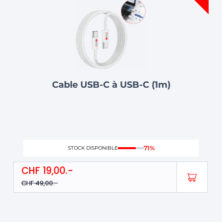
était :
est :
CHF 49,00.
CHF 19,00.
Cable USB-C à USB-C (1m)
71%
STOCK DISPONIBLE
CHF
19,00
CHF
49,00