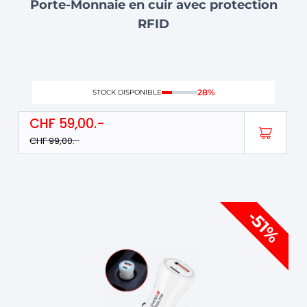
Porte-Monnaie en cuir avec protection
sur
RFID
la
page
du
produit
28%
STOCK DISPONIBLE
CHF
59,00
CHF
99,00
Le
Le
-51%
prix
prix
initial
actuel
était :
est :
CHF 59,00.
CHF 29,00.