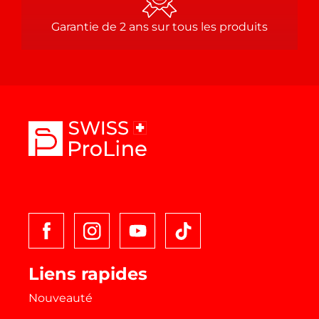
Garantie de 2 ans sur tous les produits
T
i
k
t
o
k
Liens rapides
Nouveauté