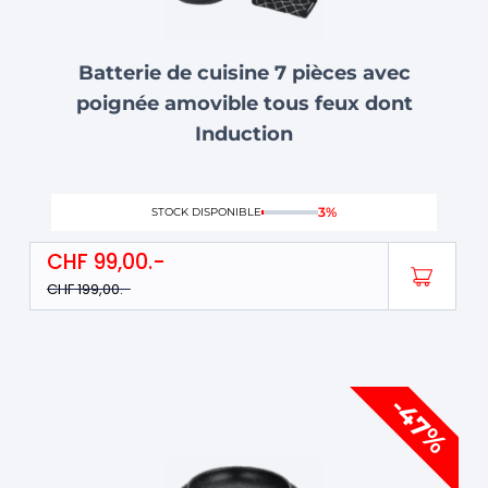
Batterie de cuisine 7 pièces avec
poignée amovible tous feux dont
Induction
3%
STOCK DISPONIBLE
CHF
99,00
CHF
199,00
Le
Le
-47%
prix
prix
initial
actuel
était :
est :