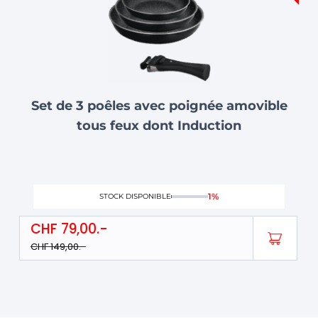
CHF 149,00.
CHF 79,00.
Set de 3 poêles avec poignée amovible
tous feux dont Induction
1%
STOCK DISPONIBLE
CHF
79,00
CHF
149,00