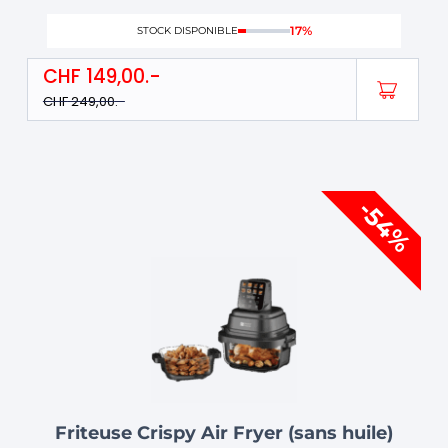
17%
STOCK DISPONIBLE
CHF
149,00
CHF
249,00
Le
Le
-54%
prix
prix
initial
actuel
était :
est :
CHF 279,00.
CHF 129,00.
Friteuse Crispy Air Fryer (sans huile)