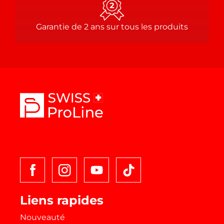
Garantie de 2 ans sur tous les produits
T
i
k
t
o
k
Liens rapides
Nouveauté