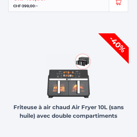
CHF
399,00
Le
Le
-40%
prix
prix
initial
actuel
était :
est :
CHF 249,00.
CHF 149,00.
Friteuse à air chaud Air Fryer 10L (sans
huile) avec double compartiments