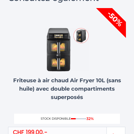
Le
Le
-50%
prix
prix
initial
actuel
était :
est :
CHF 399,00.
CHF 199,00.
Friteuse à air chaud Air Fryer 10L (sans
huile) avec double compartiments
superposés
32%
STOCK DISPONIBLE
CHF
199,00