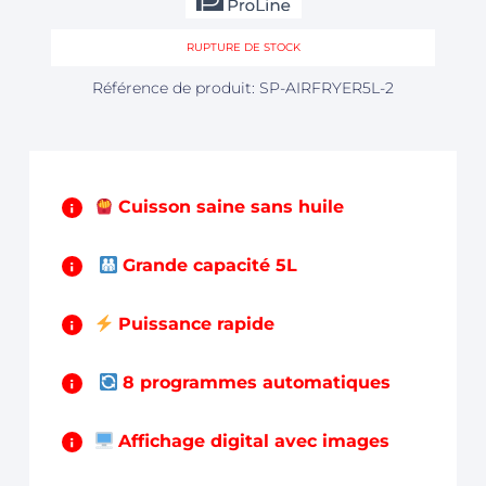
Était :
Est :
CHF 149,00.
CHF 69,00.
RUPTURE DE STOCK
Référence de produit: SP-AIRFRYER5L-2
Cuisson saine sans huile
Grande capacité 5L
Puissance rapide
8 programmes automatiques
Affichage digital avec images