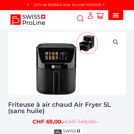
Aller
-20% de RABAIS avec le code SWISS26
au
contenu
Friteuse à air chaud Air Fryer 5L
(sans huile)
Le
Le
CHF
69,00
CHF
149,00
Prix
Prix
Initial
Actuel