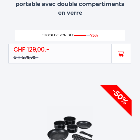
portable avec double compartiments
en verre
75%
STOCK DISPONIBLE
CHF
129,00
CHF
279,00
Le
Le
-50%
prix
prix
initial
actuel
était :
est :
CHF 199,00.
CHF 99,00.