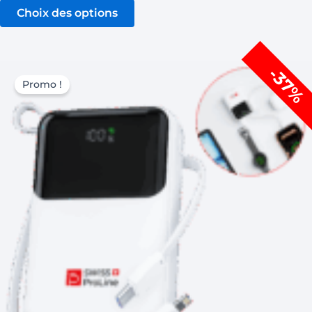
Choix des options
Le
Le
-37%
prix
prix
Promo !
initial
actuel
était :
est :
CHF 109,00.
CHF 69,00.