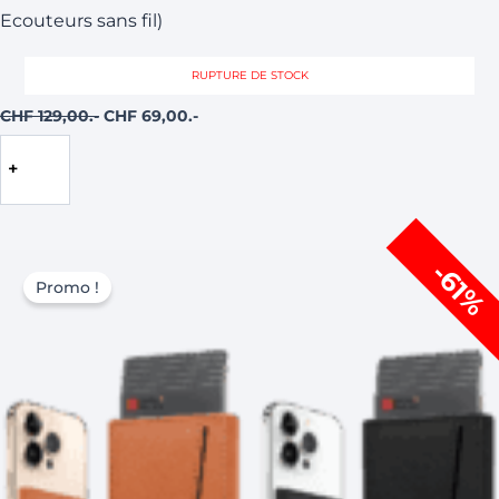
Ecouteurs sans fil)
RUPTURE DE STOCK
CHF
129,00
CHF
69,00
Lire
la
suite
Le
Le
Ce
-61%
prix
prix
produit
Promo !
initial
actuel
a
était :
est :
CHF 99,00.
CHF 39,00.
plusieurs
variations.
Les
options
peuvent
être