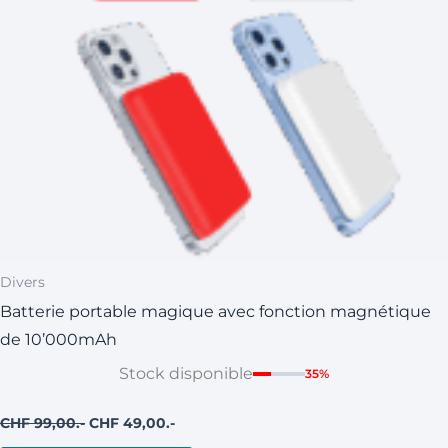
être
choisies
sur
la
page
du
produit
Divers
Batterie portable magique avec fonction magnétique
de 10’000mAh
Stock disponible
35%
CHF
99,00
CHF
49,00