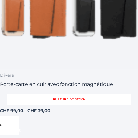
choisies
sur
la
page
du
produit
Divers
Porte-carte en cuir avec fonction magnétique
RUPTURE DE STOCK
CHF
99,00
CHF
39,00
Choix
des
options