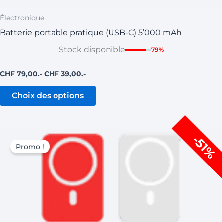
Électronique
Batterie portable pratique (USB-C) 5’000 mAh
Stock disponible
79%
CHF
79,00
CHF
39,00
Choix des options
Le
Le
Ce
-51%
prix
prix
produit
Promo !
initial
actuel
a
était :
est :
CHF 99,00.
CHF 49,00.
plusieurs
variations.
Les
options
peuvent