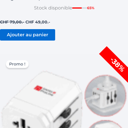
Stock disponible
65%
CHF
79,00
CHF
49,00
Ajouter au panier
Le
Le
-38%
prix
prix
Promo !
initial
actuel
était :
est :
CHF 79,00.
CHF 49,00.