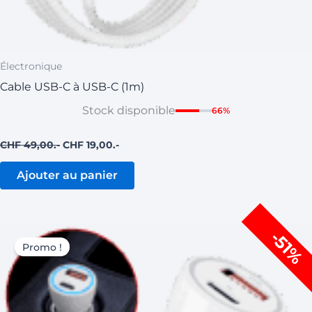
Électronique
Cable USB-C à USB-C (1m)
Stock disponible
66%
CHF
49,00
CHF
19,00
Ajouter au panier
Le
Le
-51%
prix
prix
Promo !
initial
actuel
était :
est :
CHF 59,00.
CHF 29,00.