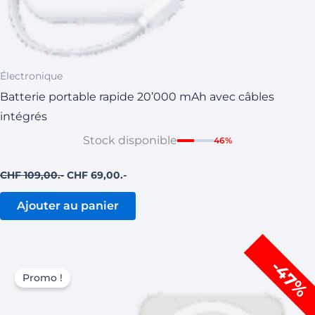
Électronique
Batterie portable rapide 20’000 mAh avec câbles
intégrés
Stock disponible
46%
CHF
109,00
CHF
69,00
Ajouter au panier
Le
Le
-47%
prix
prix
Promo !
initial
actuel
était :
est :
CHF 129,00.
CHF 69,00.