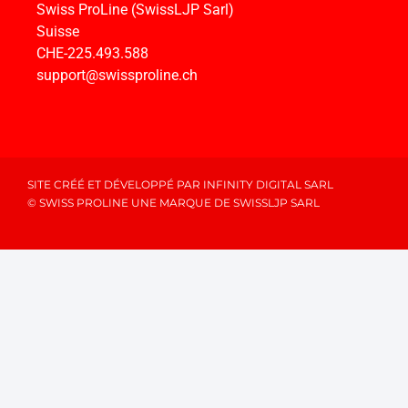
Swiss ProLine (SwissLJP Sarl)
Suisse
CHE-225.493.588
support@swissproline.ch
SITE CRÉÉ ET DÉVELOPPÉ PAR INFINITY DIGITAL SARL
© SWISS PROLINE UNE MARQUE DE SWISSLJP SARL