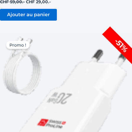
CHF
59,00
CHF
29,00
Ajouter au panier
Le
Le
-51%
prix
prix
Promo !
initial
actuel
était :
est :
CHF 59,00.
CHF 29,00.