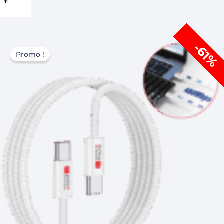
la
suite
Le
Le
-61%
prix
prix
Promo !
initial
actuel
était :
est :
CHF 49,00.
CHF 19,00.