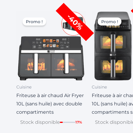
Le
Le
Le
-40%
prix
prix
prix
Promo !
Promo !
initial
actuel
initial
était :
est :
était :
CHF 249,00.
CHF 149,00.
CHF 3
Cuisine
Cuisine
Friteuse à air chaud Air Fryer
Friteuse à air cha
10L (sans huile) avec double
10L (sans huile) 
compartiments
compartiments s
Stock disponible
Stock disponibl
17%