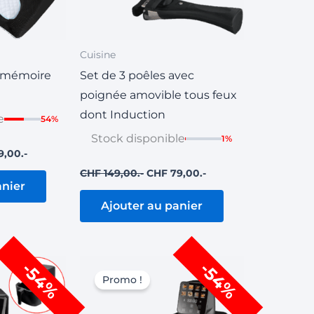
Cuisine
 à mémoire
Set de 3 poêles avec
poignée amovible tous feux
dont Induction
e
54%
Stock disponible
1%
9,00
CHF
149,00
CHF
79,00
anier
Ajouter au panier
Le
Le
Le
-54%
-54%
prix
prix
prix
Promo !
actuel
initial
actuel
est :
était :
est :
49,00.
CHF 69,00.
CHF 279,00.
CHF 129,00.