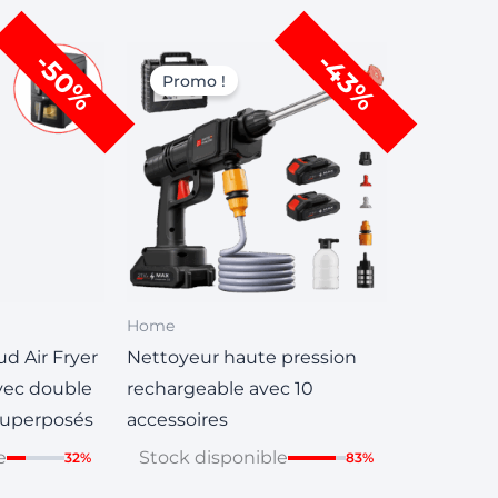
Le
Le
Le
-43%
-50%
prix
prix
prix
Promo !
actuel
initial
actuel
est :
était :
est :
99,00.
CHF 199,00.
CHF 139,00.
CHF 79,00.
Home
ud Air Fryer
Nettoyeur haute pression
avec double
rechargeable avec 10
uperposés
accessoires
e
Stock disponible
32%
83%