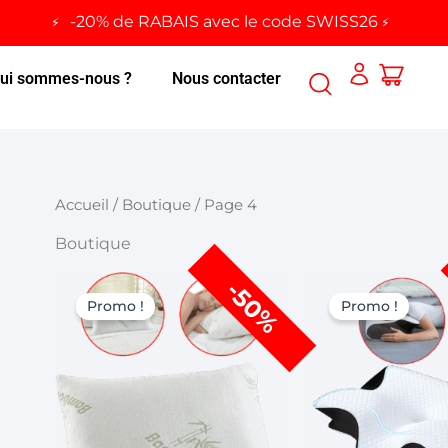
-20% de RABAIS avec le code SWISS26
ui sommes-nous ?
Nous contacter
Accueil
/
Boutique
/ Page 4
Boutique
Le
Le
Le
-50%
prix
prix
prix
Promo !
Promo !
initial
actuel
initial
était :
est :
était :
CHF 119,00.
CHF 59,00.
CHF 13