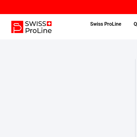
Aller
au
contenu
Swiss ProLine
Q