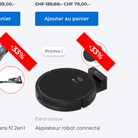
99,00
CHF
139,00
CHF
79,00
anier
Ajouter au panier
Le
Le
Le
-33%
-33%
prix
prix
prix
Promo !
actuel
initial
actuel
est :
était :
est :
99,00.
CHF 199,00.
CHF 299,00.
CHF 199,00.
Électronique
ans fil 2en1
Aspirateur robot connecté