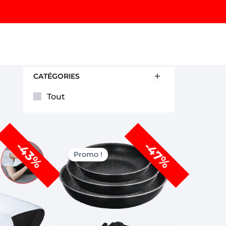
CATÉGORIES
Tout
Le
Le
Le
-43%
-47%
prix
prix
prix
Promo !
actuel
initial
actuel
est :
était :
est :
9,00.
CHF 79,00.
CHF 149,00.
CHF 79,00.