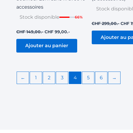
accessoires
Stock disponib
Stock disponible
66%
CHF
299,00
CHF
1
CHF
149,00
CHF
99,00
Ajouter au p
Ajouter au panier
←
1
2
3
4
5
6
→