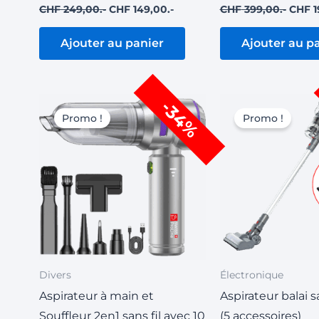
CHF
249,00
CHF
149,00
CHF
399,00
CHF
1
Ajouter au panier
Ajouter au p
Le
Le
Le
-34%
prix
prix
prix
Promo !
Promo !
initial
actuel
initial
était :
est :
était :
CHF 149,00.
CHF 99,00.
CHF 2
Divers
Électronique
Aspirateur à main et
Aspirateur balai s
Souffleur 2en1 sans fil avec 10
(5 accessoires)