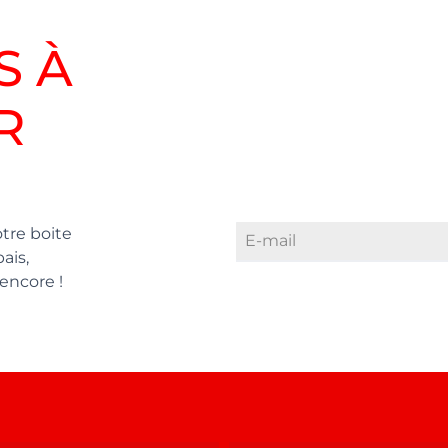
S À
R
tre boite
ais,
encore !