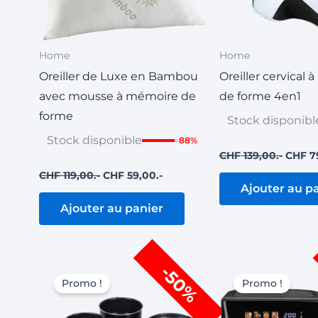
Home
Home
Oreiller de Luxe en Bambou
Oreiller cervical
avec mousse à mémoire de
de forme 4en1
forme
Stock disponibl
Stock disponible
88%
CHF
139,00
CHF
7
CHF
119,00
CHF
59,00
Ajouter au p
Ajouter au panier
Le
Le
Le
-50%
prix
prix
prix
Promo !
Promo !
initial
actuel
initial
était :
est :
était :
CHF 199,00.
CHF 99,00.
CHF 1