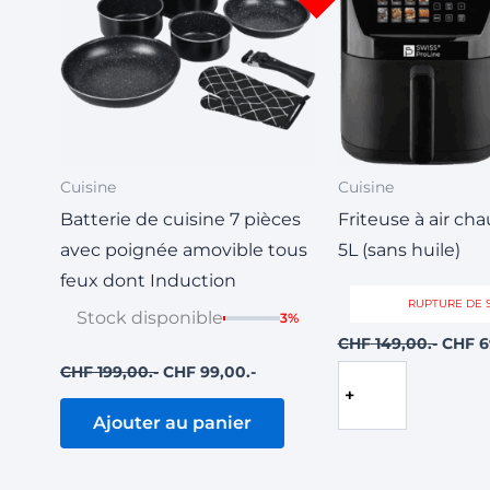
Cuisine
Cuisine
Batterie de cuisine 7 pièces
Friteuse à air cha
avec poignée amovible tous
5L (sans huile)
feux dont Induction
RUPTURE DE 
Stock disponible
3%
CHF
149,00
CHF
6
CHF
199,00
CHF
99,00
Lire
la
suite
Ajouter au panier